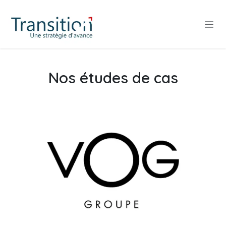
Se rendre au contenu
Nos études de cas