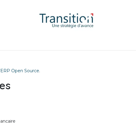
tions
Nos secteurs
Blog
Contact
l’ERP Open Source
.
ées
bancaire