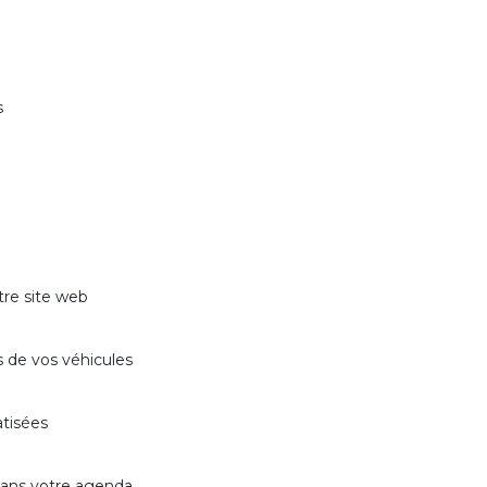
s
tre site web
s de vos véhicules
tisées
dans votre agenda