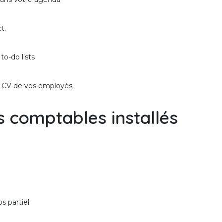
t.
o-do lists
e CV de vos employés
s comptables installés
s partiel