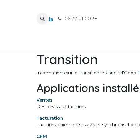
Se rendre au contenu
06 77 01 00 38
Qui sommes-nous ?
Nos services & forma
Transition
Informations sur le Transition instance d’Odoo,
Applications install
Ventes
Des devis aux factures
Facturation
Factures, paiements, suivis et synchronisation 
CRM