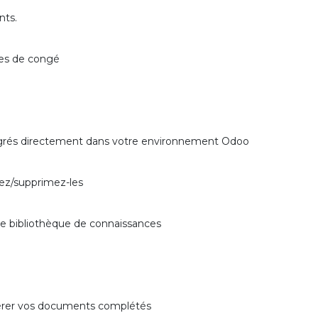
nts.
des de congé
ntégrés directement dans votre environnement Odoo
ez/supprimez-les
re bibliothèque de connaissances
gérer vos documents complétés