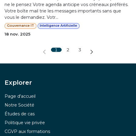
ne le pensez Votre agenda anticipe vos créneaux préférés.
Votre boîte mail trie les messages importants sans que
vous le demandiez. Votr...
Gouvernance IT
Intelligence Artificielle
18 nov. 2025
1
2
3
Explor​er
Page d'accueil
Notre Société
Études de cas
Politique vie privée
CGVP aux formations