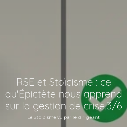
RSE et Stoïcisme : ce
qu'Épictète nous apprend
sur la gestion de crise.3/6
Le Stoïcisme vu par le dirigeant