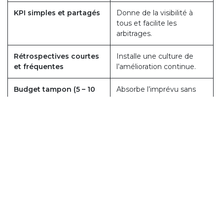
KPI simples et partagés
Donne de la visibilité à
tous et facilite les
arbitrages.
Rétrospectives courtes
Installe une culture de
et fréquentes
l’amélioration continue.
Budget tampon (5 – 10
Absorbe l’imprévu sans
%)
compromettre la marge.
Documentation vivante
Capitalise le savoir,
accélère l’onboarding des
nouveaux.
5. En conclusion : un levier de
compétitivité
Le tissu des PME repose sur l’exécution rapide et la
proximité client.
Le chef de projet incarne cette