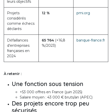
leurs objectifs
Projets
12 %
pmi.org
considérés
comme échecs
déclarés
Défaillances
65 764
(+16,8
banque-france.fr
d’entreprises
%/2023)
françaises en
2024
À retenir :
Une fonction sous tension
+53 000 offres en France (juin 2025)
Salaire moyen : 43 000 € bruts/an (APEC)
Des projets encore trop peu
sécurisés