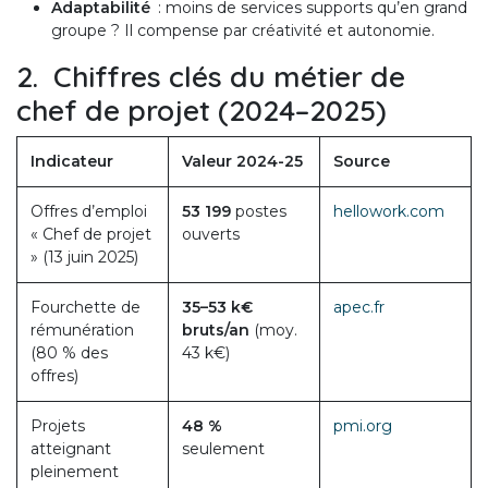
Adaptabilité
: moins de services supports qu’en grand
groupe ? Il compense par créativité et autonomie.
2. Chiffres clés du métier de
chef de projet (2024–2025)
Indicateur
Valeur 2024-25
Source
Offres d’emploi
53 199
postes
hellowork.com
« Chef de projet
ouverts
» (13 juin 2025)
Fourchette de
35–53 k€
apec.fr
rémunération
bruts/an
(moy.
(80 % des
43 k€)
offres)
Projets
48 %
pmi.org
atteignant
seulement
pleinement